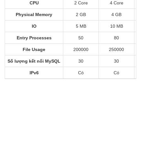
CPU
2 Core
4 Core
Physical Memory
2 GB
4 GB
IO
5 MB
10 MB
Entry Processes
50
80
File Usage
200000
250000
Số lượng kết nối MySQL
30
30
IPv6
Có
Có