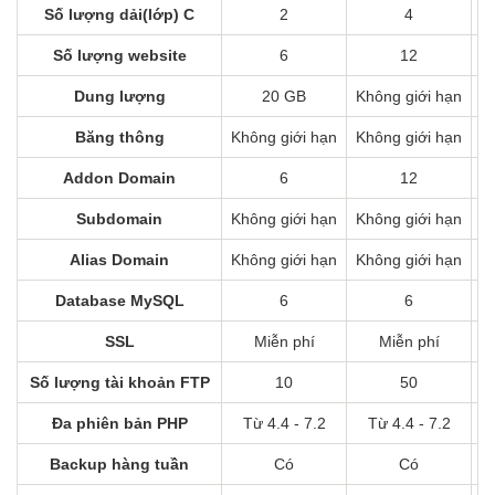
Số lượng dải(lớp) C
2
4
Số lượng website
6
12
Dung lượng
20 GB
Không giới hạn
K
Băng thông
Không giới hạn
Không giới hạn
K
Addon Domain
6
12
Subdomain
Không giới hạn
Không giới hạn
K
Alias Domain
Không giới hạn
Không giới hạn
K
Database MySQL
6
6
SSL
Miễn phí
Miễn phí
Số lượng tài khoản FTP
10
50
Đa phiên bản PHP
Từ 4.4 - 7.2
Từ 4.4 - 7.2
Backup hàng tuần
Có
Có