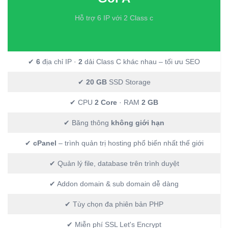
Hỗ trợ 6 IP với 2 Class c
✔
6
địa chỉ IP ·
2
dải Class C khác nhau – tối ưu SEO
✔
20 GB
SSD Storage
✔ CPU
2 Core
· RAM
2 GB
✔ Băng thông
không giới hạn
✔
cPanel
– trình quản trị hosting phổ biến nhất thế giới
✔ Quản lý file, database trên trình duyệt
✔ Addon domain & sub domain dễ dàng
✔ Tùy chọn đa phiên bản PHP
✔ Miễn phí SSL Let's Encrypt