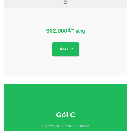
🎁
302.000₫
/Tháng
ĐĂNG KÝ
Gói C
Hỗ trợ 24 IP với 8 Class c