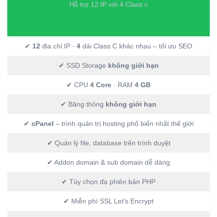
Hỗ trợ 12 IP với 4 Class c
✔
12
địa chỉ IP ·
4
dải Class C khác nhau – tối ưu SEO
✔ SSD Storage
không giới hạn
✔ CPU
4 Core
· RAM
4 GB
✔ Băng thông
không giới hạn
✔
cPanel
– trình quản trị hosting phổ biến nhất thế giới
✔ Quản lý file, database trên trình duyệt
✔ Addon domain & sub domain dễ dàng
✔ Tùy chọn đa phiên bản PHP
✔ Miễn phí SSL Let's Encrypt