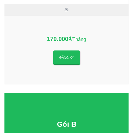
🎁
170.000₫
/Tháng
ĐĂNG KÝ
Gói B