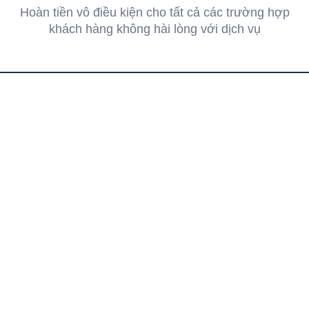
Hoàn tiền vô điều kiện cho tất cả các trường hợp
khách hàng không hài lòng với dịch vụ
Cực hấp dẫn!
35%
giảm tới
cho các khách hàng đăng ký từ
05
trở lên
HqvDoho
Theo dõi chúng tôi