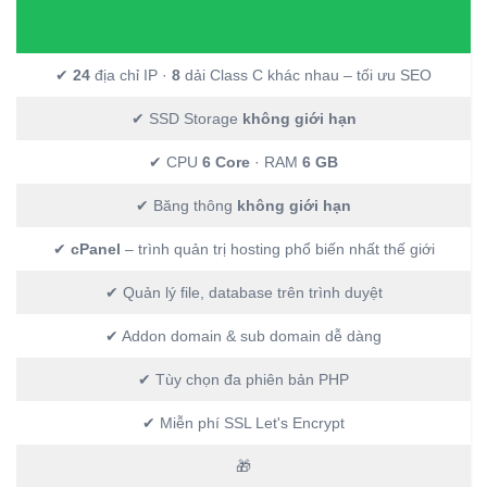
✔
24
địa chỉ IP ·
8
dải Class C khác nhau – tối ưu SEO
✔ SSD Storage
không giới hạn
✔ CPU
6 Core
· RAM
6 GB
✔ Băng thông
không giới hạn
✔
cPanel
– trình quản trị hosting phổ biến nhất thế giới
✔ Quản lý file, database trên trình duyệt
✔ Addon domain & sub domain dễ dàng
✔ Tùy chọn đa phiên bản PHP
✔ Miễn phí SSL Let's Encrypt
🎁